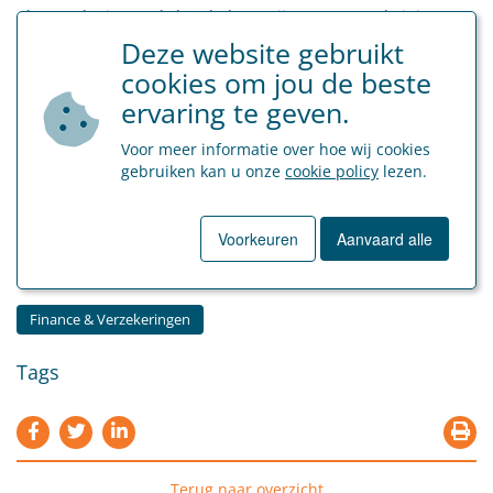
Als verzekeringsmakelaar helpen wij u graag om de juiste
cyberverzekering te kiezen – eentje die past bij uw bedrijf, uw
Deze website gebruikt
risico’s en uw budget.
cookies om jou de beste
ervaring te geven.
Besox, Sociaal Secretariaat – Verzekeringen – Finance
Voor meer informatie over hoe wij cookies
U weet precies welke verzekeringen u wil? Vraag dan
hier
gebruiken kan u onze
cookie policy
lezen.
meteen een offerte aan. Of ontdek
hier
alle verzekeringen die
u als ondernemer/particulier nodig kan hebben.
Voorkeuren
Aanvaard alle
Categorie
Finance & Verzekeringen
Tags
Terug naar overzicht