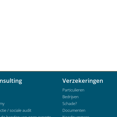
nsulting
Verzekeringen
Particulieren
Bedrijven
emy
Schade?
ctie / sociale audit
Documenten