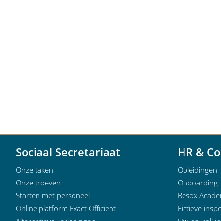
Sociaal Secretariaat
HR & Co
Onze taken
Opleidingen
Onze troeven
Onboarding
Starten met personeel
Besox Acad
Online platform Exact Officient
Fictieve inspe