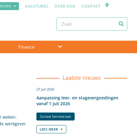
VACATURES
OVER ONS
CONTACT
IEUWS
Finance
Laatste nieuws
27 juli 2026
Aanpassing leer- en stagevergoedingen
vanaf 1 juli 2026
2 weken.
Sociaal Secretariaat
fde werkgever
LEES MEER