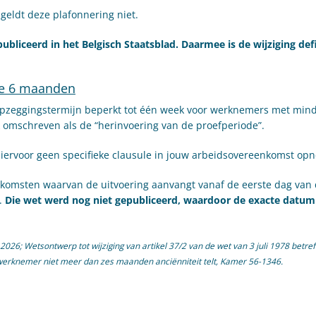
 geldt deze plafonnering niet.
bliceerd in het Belgisch Staatsblad. Daarmee is de wijziging defi
te 6 maanden
opzeggingstermijn beperkt tot één week voor werknemers met min
 omschreven als de “herinvoering van de proefperiode”.
hiervoor geen specifieke clausule in jouw arbeidsovereenkomst op
enkomsten waarvan de uitvoering aanvangt vanaf de eerste dag van
d.
Die wet werd nog niet gepubliceerd, waardoor de exacte datum
026; Wetsontwerp tot wijziging van artikel 37/2 van de wet van 3 juli 1978 betre
erknemer niet meer dan zes maanden anciënniteit telt, Kamer 56-1346.