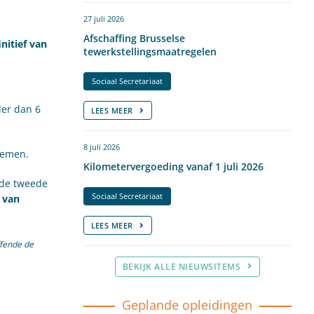
27 juli 2026
Afschaffing Brusselse
nitief van
tewerkstellingsmaatregelen
Sociaal Secretariaat
der dan 6
LEES MEER
8 juli 2026
nemen.
Kilometervergoeding vanaf 1 juli 2026
 de tweede
Sociaal Secretariaat
 van
LEES MEER
ffende de
BEKIJK ALLE NIEUWSITEMS
Geplande opleidingen