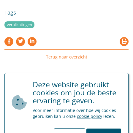
Tags
verplichtingen
Terug naar overzicht
Deze website gebruikt
cookies om jou de beste
ervaring te geven.
Laatste nieuws
Voor meer informatie over hoe wij cookies
27 juli 2026
gebruiken kan u onze
cookie policy
lezen.
Aanpassing leer- en stagevergoedingen vanaf 1 juli 2026
Sociaal Secretariaat