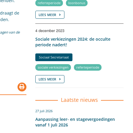
dienden.
referteperiode
loonbonus
edraagt de
LEES MEER
nden.
4 december 2023
ragen van de
Sociale verkiezingen 2024: de occulte
periode nadert!
Sociaal Secretariaat
sociale verkiezingen
referteperiode
LEES MEER
Laatste nieuws
27 juli 2026
Aanpassing leer- en stagevergoedingen
vanaf 1 juli 2026