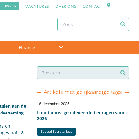
VACATURES
OVER ONS
CONTACT
IEUWS
Finance
Artikels met gelijkaardige tags
16 december 2025
talen aan de
Loonbonus: geïndexeerde bedragen voor
onderneming.
2026
rs en
Sociaal Secretariaat
ing vanaf 18