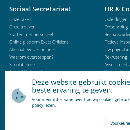
Sociaal Secretariaat
HR & Co
Onze taken
Opleidingen
Onze troeven
Onboarding
Starten met personeel
Besox Acad
Online platform Exact Officient
Fictieve inspe
Alternatieve verloningen
Uw payroll i
Waarom overstappen?
Rekrutering
Simulatietools
Assessments
Besox HR Analytics
Wie is wie
Klantervaringen
Deze website gebruikt cooki
Modeldocumenten
beste ervaring te geven.
Wie is wie
Voor meer informatie over hoe wij cookies gebrui
policy
lezen.
Vacatures
N
Voorkeure