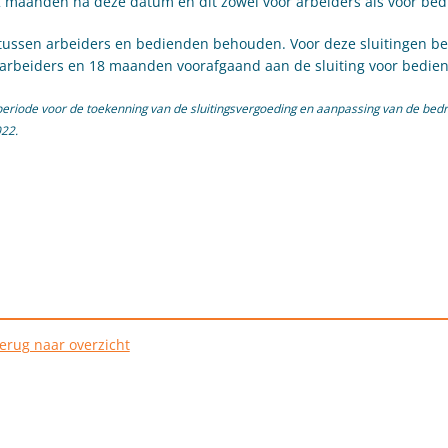
2 maanden na deze datum en dit zowel voor arbeiders als voor be
id tussen arbeiders en bedienden behouden. Voor deze sluitingen b
 arbeiders en 18 maanden voorafgaand aan de sluiting voor bedie
riode voor de toekenning van de sluitingsvergoeding en aanpassing van de bed
022.
erug naar overzicht