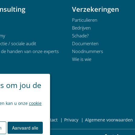
nsulting
Verzekeringen
Particulieren
Bedrijven
emy
Schade?
ctie / sociale audit
Documenten
n de handen van onze experts
Noodnummers
Wie is wie
es om jou de
ken kan u onze
cookie
ieuws
Over ons
Contact
Privacy
Algemene voorwaarden
n
Aanvaard alle