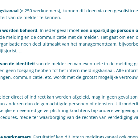
gskanaal
(≥ 250 werknemers), kunnen dit doen via een gesofisticee
teit van de melder te kennen.
n) worden beheerd
. In ieder geval moet
een onpartijdige persoon o
 de melding en de communicatie met de melder. Het gaat om een o
e organisatie noch deel uitmaakt van het managementteam, bijvoorb
fsjurist, …
van de identiteit
van de melder en van eventuele in de melding 
 geen toegang hebben tot het intern meldingskanaal. Alle inform
ngen, communicatie, etc. wordt met de grootst mogelijke vertrouw
melder direct of indirect kan worden afgeleid, mag in geen geval zo
an anderen dan de gemachtigde personen of diensten. Uitzonderli
ijke en evenredige verplichting krachtens bijzondere wetgeving i
procedures, mede ter waarborging van de rechten van verdediging v
 de werknemers
. Facultatief kan dit intern meldingskanaal ook ope