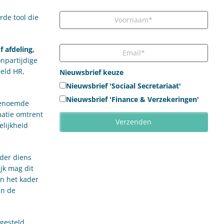
rde tool die
f afdeling,
npartijdige
eeld HR,
Nieuwsbrief keuze
Nieuwsbrief 'Sociaal Secretariaat'
Nieuwsbrief 'Finance & Verzekeringen'
genoemde
atie omtrent
elijkheid
nder diens
jk mag dit
n het kader
an de
ngesteld