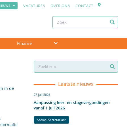
VACATURES
OVER ONS
CONTACT
IEUWS
Finance
Laatste nieuws
n in de
27 juli 2026
Aanpassing leer- en stagevergoedingen
vanaf 1 juli 2026
;
Sociaal Secretariaat
nformatie