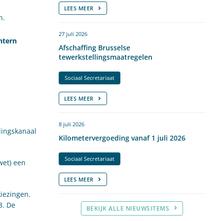
LEES MEER
n.
27 juli 2026
ntern
Afschaffing Brusselse
tewerkstellingsmaatregelen
Sociaal Secretariaat
LEES MEER
8 juli 2026
dingskanaal
Kilometervergoeding vanaf 1 juli 2026
Sociaal Secretariaat
wet) een
LEES MEER
kiezingen.
3. De
BEKIJK ALLE NIEUWSITEMS