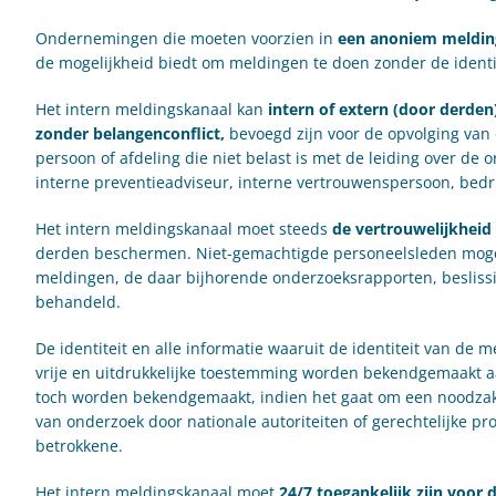
Ondernemingen die moeten voorzien in
een anoniem meldin
de mogelijkheid biedt om meldingen te doen zonder de identi
Het intern meldingskanaal kan
intern of extern (door derde
zonder belangenconflict,
bevoegd zijn voor de opvolging van
persoon of afdeling die niet belast is met de leiding over d
interne preventieadviseur, interne vertrouwenspersoon, bedrij
Het intern meldingskanaal moet steeds
de vertrouwelijkheid 
derden beschermen. Niet-gemachtigde personeelsleden mogen
meldingen, de daar bijhorende onderzoeksrapporten, beslissi
behandeld.
De identiteit en alle informatie waaruit de identiteit van de 
vrije en uitdrukkelijke toestemming worden bekendgemaakt a
toch worden bekendgemaakt, indien het gaat om een noodzakel
van onderzoek door nationale autoriteiten of gerechtelijke 
betrokkene.
Het intern meldingskanaal moet
24/7 toegankelijk zijn voor