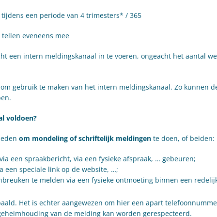
ijdens een periode van 4 trimesters* / 365
 tellen eveneens mee
icht een intern meldingskanaal in te voeren, ongeacht het aantal 
 om gebruik te maken van het intern meldingskanaal. Zo kunnen d
pen.
al voldoen?
bieden
om mondeling of schriftelijk meldingen
te doen, of beiden:
ia een spraakbericht, via een fysieke afspraak, … gebeuren;
a een speciale link op de website, …;
breuken te melden via een fysieke ontmoeting binnen een redelijk
epaald. Het is echter aangewezen om hier een apart telefoonnummer
en geheimhouding van de melding kan worden gerespecteerd.