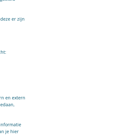
deze er zijn
ht:
rn en extern
gedaan,
 informatie
n je hier