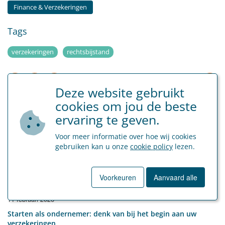
Finance & Verzekeringen
Tags
verzekeringen
rechtsbijstand
Deze website gebruikt
cookies om jou de beste
Terug naar overzicht
ervaring te geven.
Voor meer informatie over hoe wij cookies
gebruiken kan u onze
cookie policy
lezen.
Voorkeuren
Aanvaard alle
Artikels met gelijkaardige tags
11 februari 2026
Starten als ondernemer: denk van bij het begin aan uw
verzekeringen