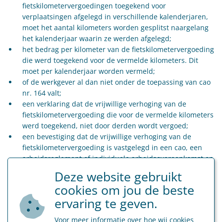
fietskilometervergoedingen toegekend voor
verplaatsingen afgelegd in verschillende kalenderjaren,
moet het aantal kilometers worden gesplitst naargelang
het kalenderjaar waarin ze werden afgelegd;
het bedrag per kilometer van de fietskilometervergoeding
die werd toegekend voor de vermelde kilometers. Dit
moet per kalenderjaar worden vermeld;
of de werkgever al dan niet onder de toepassing van cao
nr. 164 valt;
een verklaring dat de vrijwillige verhoging van de
fietskilometervergoeding die voor de vermelde kilometers
werd toegekend, niet door derden wordt vergoed;
een bevestiging dat de vrijwillige verhoging van de
fietskilometervergoeding is vastgelegd in een cao, een
arbeidsreglement of individuele arbeidsovereenkomst en
geldt zonder beperking in tijd. De cao, het
Deze website gebruikt
arbeidsreglement of de individuele arbeidsovereenkomst
cookies om jou de beste
moeten ter beschikking worden gehouden van de
ervaring te geven.
administratie.
Voor meer informatie over hoe wij cookies