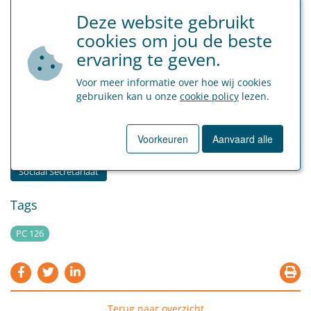
tot en met 31 december 2023.
Deze website gebruikt
cookies om jou de beste
Bron: Koninklijk besluit 8 januari 2023 tot vaststelling voor de
ervaring te geven.
ondernemingen die onder het PC voor de stoffering en de houtbewerking
ressorteren, van de voorwaarden waaronder het gebrek aan werk wegens
Voor meer informatie over hoe wij cookies
economische oorzaken de uitvoering van de arbeidsovereenkomst voor
gebruiken kan u onze
cookie policy
lezen.
werklieden volledig schorst (PC 126), BS 18 januari 2023.
Voorkeuren
Aanvaard alle
Categorie
Sociaal Secretariaat
Tags
PC 126
Terug naar overzicht