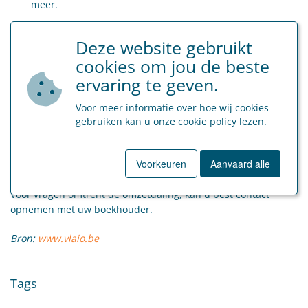
meer.
De minimale en maximale bedragen voor gesloten sectoren
Deze website gebruikt
worden geproratiseerd. U kan de lijst met toepasselijke
cookies om jou de beste
minimum en maximum bedragen voor de gesloten sectoren
ervaring te geven.
hier
terugvinden.
Voor meer informatie over hoe wij cookies
Aanvraag
gebruiken kan u onze
cookie policy
lezen.
De aanvraag kan u indienen vanaf maandag 4 januari 2021 en
uiterlijk tot en met 15 februari 2021. Dit via de roze knop op
Voorkeuren
Aanvaard alle
de website van
VLAIO
.
Voor vragen omtrent de omzetdaling, kan u best contact
opnemen met uw boekhouder.
Bron:
www.vlaio.be
Tags