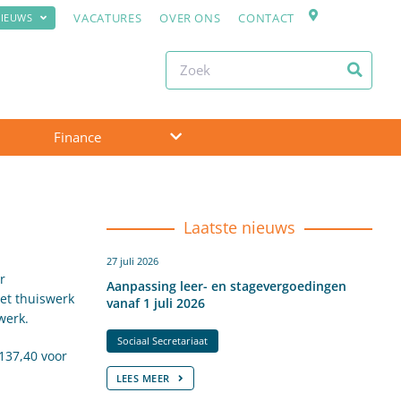
VACATURES
OVER ONS
CONTACT
IEUWS
Finance
Laatste nieuws
27 juli 2026
r
Aanpassing leer- en stagevergoedingen
et thuiswerk
vanaf 1 juli 2026
werk.
Sociaal Secretariaat
137,40 voor
LEES MEER