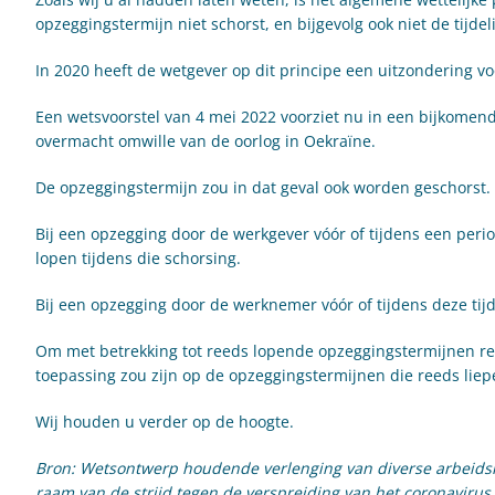
opzeggingstermijn niet schorst, en bijgevolg ook niet de tijd
In 2020 heeft de wetgever op dit principe een uitzondering vo
Een wetsvoorstel van 4 mei 2022 voorziet nu in een bijkomend
overmacht omwille van de oorlog in Oekraïne.
De opzeggingstermijn zou in dat geval ook worden geschorst.
Bij een opzegging door de werkgever vóór of tijdens een peri
lopen tijdens die schorsing.
Bij een opzegging door de werknemer vóór of tijdens deze tijd
Om met betrekking tot reeds lopende opzeggingstermijnen rec
toepassing zou zijn op de opzeggingstermijnen die reeds liepe
Wij houden u verder op de hoogte.
Bron: Wetsontwerp houdende verlenging van diverse arbeidsre
raam van de strijd tegen de verspreiding van het coronaviru