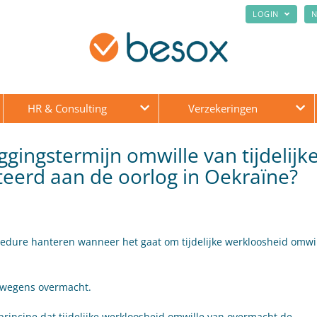
LOGIN
N
HR & Consulting
Verzekeringen
gingstermijn omwille van tijdelijk
eerd aan de oorlog in Oekraïne?
edure hanteren wanneer het gaat om tijdelijke werkloosheid omwi
d wegens overmacht.
 principe dat tijdelijke werkloosheid omwille van overmacht de