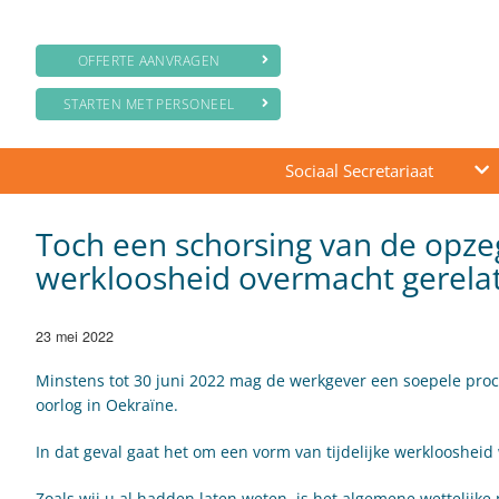
OFFERTE AANVRAGEN
STARTEN MET PERSONEEL
Sociaal Secretariaat
Toch een schorsing van de opzeg
werkloosheid overmacht gerelat
23 mei 2022
Minstens tot 30 juni 2022 mag de werkgever een soepele proc
oorlog in Oekraïne.
In dat geval gaat het om een vorm van tijdelijke werklooshei
Zoals wij u al hadden laten weten, is het algemene wettelijke