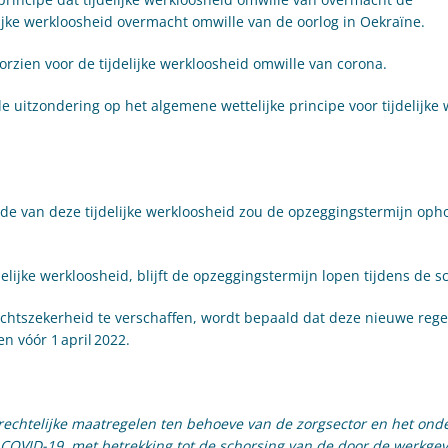
elijke werkloosheid overmacht omwille van de oorlog in Oekraïne.
orzien voor de tijdelijke werkloosheid omwille van corona.
e uitzondering op het algemene wettelijke principe voor tijdelijke
ode van deze tijdelijke werkloosheid zou de opzeggingstermijn oph
elijke werkloosheid, blijft de opzeggingstermijn lopen tijdens de s
htszekerheid te verschaffen, wordt bepaald dat deze nieuwe regel
n vóór 1 april 2022.
chtelijke maatregelen ten behoeve van de zorgsector en het onde
s COVID-19, met betrekking tot de schorsing van de door de werkge