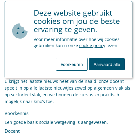
Deze website gebruikt
Omschrijving
cookies om jou de beste
U wenst als HR manager of zaakvoerder van een kmo bij te
ervaring te geven.
blijven op het gebied van sociale wetgeving?
U wenst te netwerken met andere zaakvoerders en vragen te
Voor meer informatie over hoe wij cookies
stellen aan een ervaren rot in het vak?
gebruiken kan u onze
cookie policy
lezen.
U wenst tips te krijgen over hoe u uw personeelsbeleid of
loonmassa kan verbeteren?
Voorkeuren
Aanvaard alle
Dan is deze workshop omtrent sociale actualiteit een must!
U krijgt het laatste nieuws heet van de naald, onze docent
speelt in op alle laatste nieuwtjes zowel op algemeen vlak als
op sectorieel vlak, en we houden de cursus zo praktisch
mogelijk naar kmo’s toe.
Voorkennis
Een goede basis sociale wetgeving is aangewezen.
Docent