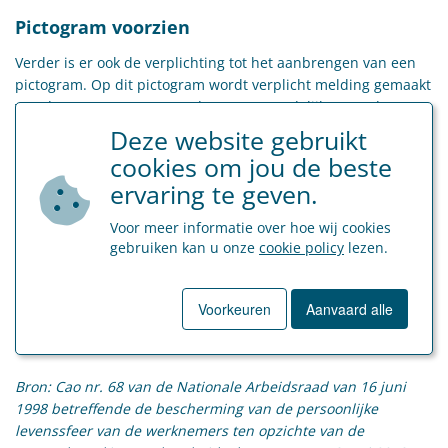
Pictogram voorzien
Verder is er ook de verplichting tot het aanbrengen van een
pictogram. Op dit pictogram wordt verplicht melding gemaakt
van de contactpersoon en de verantwoordelijke voor de
verwerking van de camerabeelden. Door middel van dergelijk
Deze website gebruikt
pictogram zijn mensen op de hoogte van het feit dat ze
cookies om jou de beste
gefilmd worden.
ervaring te geven.
Meer informatie inzake het pictogram kan u vinden op
Voor meer informatie over hoe wij cookies
www.besafe.be/nl
.
gebruiken kan u onze
cookie policy
lezen.
Opgelet! Overtredingen inzake het niet aangeven van een
camerasysteem of het niet plaatsen van een pictogram
Voorkeuren
Aanvaard alle
kunnen bestraft worden met een geldboete van € 800 tot €
160.000.
Bron: Cao nr. 68 van de Nationale Arbeidsraad van 16 juni
1998 betreffende de bescherming van de persoonlijke
levenssfeer van de werknemers ten opzichte van de