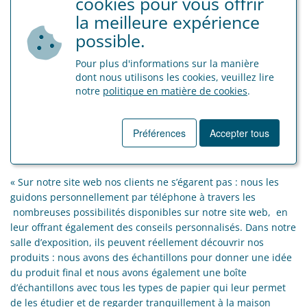
cookies pour vous offrir
À propos de Printdeal
la meilleure expérience
Des cartes de visite et cartes de vœux, des bannières,
possible.
banderoles, flyers, dépliants, des enveloppes imprimées, des
brochures…. Printdeal est l’interlocuteur unique pour votre
Pour plus d'informations sur la manière
dont nous utilisons les cookies, veuillez lire
impression en ligne. Tino Cucca sait de quoi il parle : en 1999,
notre
politique en matière de cookies
.
en tant que l’un des co-fondateurs d’une entreprise
d’impression numérique en Flandre il a, 14 ans plus tard,
associé son expérience du marché belge au savoir-faire de la
Préférences
Accepter tous
société néerlandaise d’imprimerie à grande échelle Cimpress/
Drukwerkdeal. Avec succès.
« Sur notre site web nos clients ne s’égarent pas : nous les
guidons personnellement par téléphone à travers les
nombreuses possibilités disponibles sur notre site web, en
leur offrant également des conseils personnalisés. Dans notre
salle d’exposition, ils peuvent réellement découvrir nos
produits : nous avons des échantillons pour donner une idée
du produit final et nous avons également une boîte
d’échantillons avec tous les types de papier qui leur permet
de les étudier et de regarder tranquillement à la maison