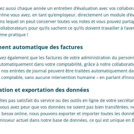
vez aussi chaque année un entretien d’évaluation avec vos collabor
nline vous avez, en tant qu’employeur, directement un module d’év
ans lequel on peut conserver toutes vos notes et vous pouvez parta
ollaborateurs pour qu’ils sachent ce qu’ils doivent travailler à l’aven
me pratique !
ment automatique des factures
êvez également que les factures de votre administration du personn
automatiquement dans votre comptabilité, grâce à notre collaborati
nos entrées de journal peuvent être traitées automatiquement d
comptable, sans aucune intervention humaine – en parlant d’innov
ation et exportation des données
êtes pas satisfait du service ou des outils en ligne de votre secrétari
vous avez peur que vos données ne soient pas bien transférées, n
c besox online, nous pouvons exporter et importer toutes les donn
rnisseur actuel dans notre base de données, ce qui est unique en B