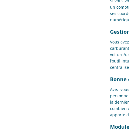
Si vous v
un compte
ses coord
numérique
Gestion
Vous avez 
carburant 
voiture/u
l’outil in
centralisé
Bonne 
Avez-vous
personnel
la derniè
combien d
apporte de
Module