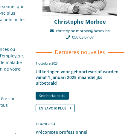
rsonnel qui
onc plus
aladie ou les
Christophe Morbee
christophe.morbee@besox.be
050 63 07 07
ances ou
Dernières nouvelles
 d’employeur,
 de maladie
1 octobre 2024
on de votre
Uitkeringen voor geboorteverlof worden
vanaf 1 januari 2025 maandelijks
uitbetaald
Secrétariat social
fête son
Vous
EN SAVOIR PLUS
15 avril 2024
Précompte professionnel