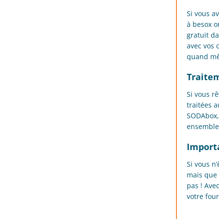
Si vous a
à besox o
gratuit d
avec vos c
quand mê
Traite
Si vous r
traitées 
SODAbox, 
ensemble 
Import
Si vous n’
mais que 
pas ! Ave
votre fou