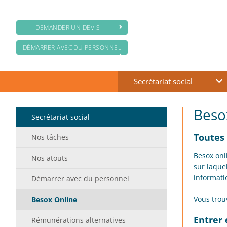
DEMANDER UN DEVIS
DÉMARRER AVEC DU PERSONNEL
Secrétariat social
Beso
Secrétariat social
Toutes 
Nos tâches
Besox onl
Nos atouts
sur laque
informati
Démarrer avec du personnel
Vous trouv
Besox Online
Entrer 
Rémunérations alternatives