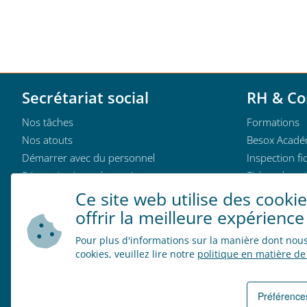
Secrétariat social
RH & Co
Nos tâches
Formations
Nos atouts
Besox Acadé
Démarrer avec du personnel
Inspection fic
Rémunérations alternatives
Fiches de pai
Outils de simulation
Recrutement
Ce site web utilise des cooki
Documents
Qui est qui
offrir la meilleure expérience
Qui est qui
Pour plus d'informations sur la manière dont nous 
cookies, veuillez lire notre
politique en matière de
Offres d’empl
Préférence