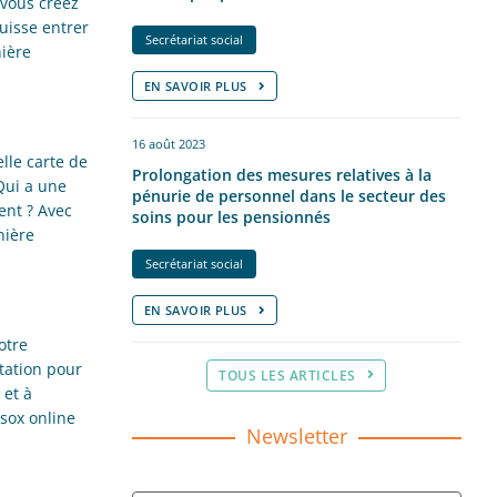
 vous créez
uisse entrer
Secrétariat social
ière
EN SAVOIR PLUS
16 août 2023
lle carte de
Prolongation des mesures relatives à la
 Qui a une
pénurie de personnel dans le secteur des
ent ? Avec
soins pour les pensionnés
nière
Secrétariat social
EN SAVOIR PLUS
otre
tation pour
TOUS LES ARTICLES
 et à
sox online
Newsletter