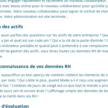
oulez engager rapidement et facilement un nouveau collaborateur,
 avec besox online pour le nouveau collaborateur pour qu’il/elle p
onnées. Votre nouveau collaborateur peut signer le contrat de man
. Votre administration est vite terminée…
 des actifs
aussi parfois des questions sur les actifs de votre entreprise ? Que
a Jan et quel est son code pin ? Qui a la clé de la porte d’entrée ?
n ordinateur portable et quand peut-il prétendre à son remplacem
tuitif de gestion des actifs, vous tenez toutes ces données RH de ma
e.
connaissance de vos données RH
 aujourd’hui un bon aperçu de combien coûtent les membres de v
 par mois ? Qui coûte le plus, quand Mieke a-t-il reçu une augmen
re fois ? Combien de jours de congé est-ce que tout le monde a pris
e jours ont-ils encore droit ? L’affichage simple des données de be
 la clarté dans vos RH !
 d’évaluation