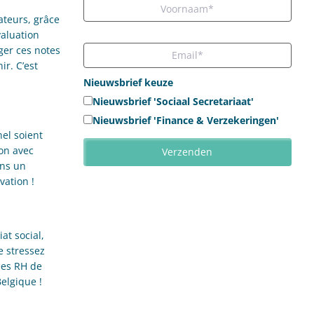
ateurs, grâce
aluation
ger ces notes
ir. C’est
Nieuwsbrief keuze
Nieuwsbrief 'Sociaal Secretariaat'
Nieuwsbrief 'Finance & Verzekeringen'
el soient
on avec
ans un
ation !
at social,
e stressez
ées RH de
elgique !