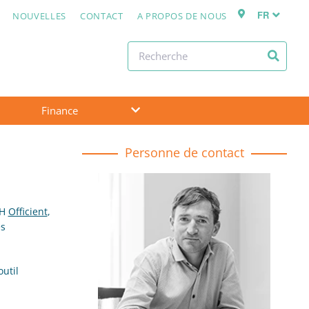
FR
NOUVELLES
CONTACT
A PROPOS DE NOUS
Finance
Personne de contact
RH
Officient
,
es
outil