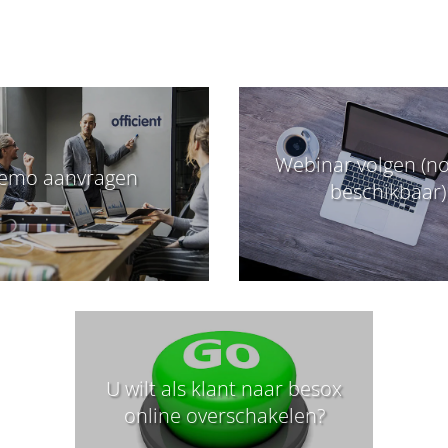
Webinar volgen (no
emo aanvragen
beschikbaar)
U wilt als klant naar besox
online overschakelen?