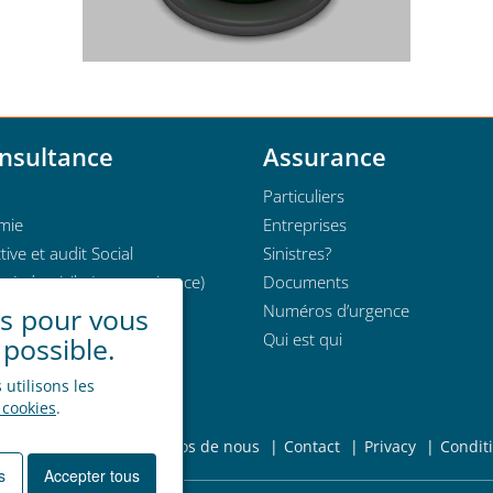
nsultance
Assurance
Particuliers
mie
Entreprises
tive et audit Social
Sinistres?
e à domicile (sous-traitance)
Documents
Numéros d’urgence
es pour vous
Qui est qui
 possible.
utilisons les
 cookies
.
oi
Nouvelles
A propos de nous
Contact
Privacy
Condit
s
Accepter tous