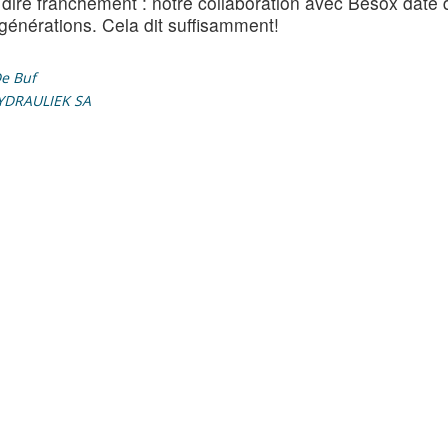
dire franchement : notre collaboration avec Besox date 
 générations. Cela dit suffisamment!
e Buf
YDRAULIEK SA