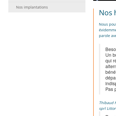
Nos implantations
Nos h
Nous pouv
évidemmen
parole av
Beso
Un b
qui r
alter
bénéf
dépar
indis
Pas p
Thibaud 
sprl Litto