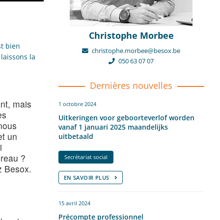
Christophe Morbee
t bien
christophe.morbee@besox.be
laissons la
050 63 07 07
Dernières nouvelles
nt, mais
1 octobre 2024
es
Uitkeringen voor geboorteverlof worden
 nous
vanaf 1 januari 2025 maandelijks
et un
uitbetaald
i
ureau ?
Secrétariat social
ez Besox.
EN SAVOIR PLUS
15 avril 2024
Précompte professionnel