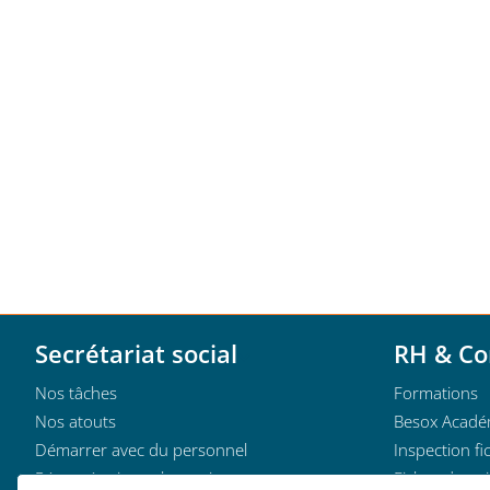
Secrétariat social
RH & Co
Nos tâches
Formations
Nos atouts
Besox Acadé
Démarrer avec du personnel
Inspection fic
Rémunérations alternatives
Fiches de pai