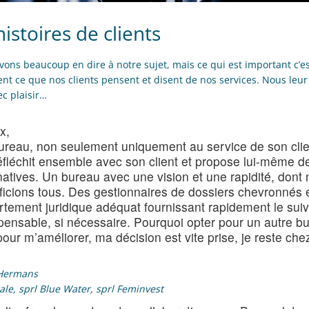
istoires de clients
ons beaucoup en dire à notre sujet, mais ce qui est important c’es
t ce que nos clients pensent et disent de nos services. Nous leur 
ec plaisir…
x,
ureau, non seulement uniquement au service de son clie
éfléchit ensemble avec son client et propose lui-même d
natives. Un bureau avec une vision et une rapidité, dont
icions tous. Des gestionnaires de dossiers chevronnés 
tement juridique adéquat fournissant rapidement le suiv
pensable, si nécessaire. Pourquoi opter pour un autre b
our m’améliorer, ma décision est vite prise, je reste ch
Hermans
rale, sprl Blue Water, sprl Feminvest