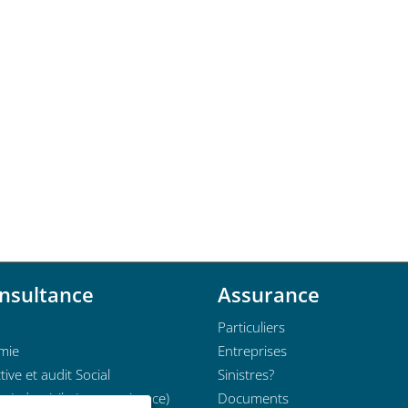
nsultance
Assurance
Particuliers
mie
Entreprises
tive et audit Social
Sinistres?
e à domicile (sous-traitance)
Documents