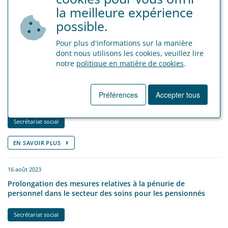
Uitkeringen voor geboorteverlof worden vanaf 1 januari 2025
la meilleure expérience
maandelijks uitbetaald
possible.
Secrétariat social
Pour plus d'informations sur la manière
dont nous utilisons les cookies, veuillez lire
EN SAVOIR PLUS
notre
politique en matière de cookies
.
15 avril 2024
Préférences
Accepter tous
Précompte professionnel
Secrétariat social
EN SAVOIR PLUS
16 août 2023
Prolongation des mesures relatives à la pénurie de
personnel dans le secteur des soins pour les pensionnés
Secrétariat social