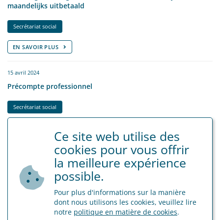
maandelijks uitbetaald
Secrétariat social
EN SAVOIR PLUS
15 avril 2024
Précompte professionnel
Secrétariat social
EN SAVOIR PLUS
Ce site web utilise des
cookies pour vous offrir
16 août 2023
la meilleure expérience
Prolongation des mesures relatives à la pénurie de
possible.
personnel dans le secteur des soins pour les pensionnés
Pour plus d'informations sur la manière
Secrétariat social
dont nous utilisons les cookies, veuillez lire
notre
politique en matière de cookies
.
EN SAVOIR PLUS