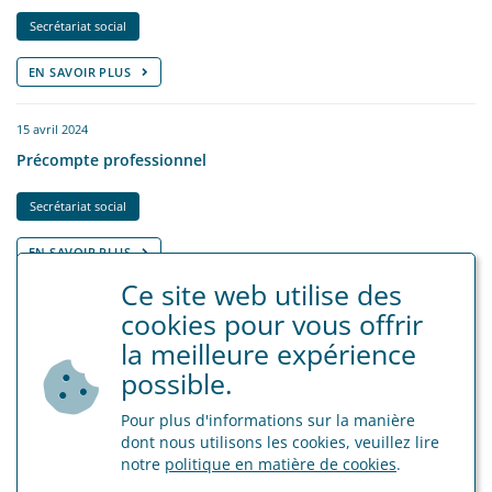
Secrétariat social
EN SAVOIR PLUS
15 avril 2024
Précompte professionnel
Secrétariat social
EN SAVOIR PLUS
Ce site web utilise des
16 août 2023
cookies pour vous offrir
Prolongation des mesures relatives à la pénurie de
la meilleure expérience
personnel dans le secteur des soins pour les pensionnés
possible.
Secrétariat social
Pour plus d'informations sur la manière
dont nous utilisons les cookies, veuillez lire
EN SAVOIR PLUS
notre
politique en matière de cookies
.