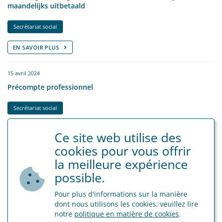
maandelijks uitbetaald
Secrétariat social
EN SAVOIR PLUS
15 avril 2024
Précompte professionnel
Secrétariat social
EN SAVOIR PLUS
Ce site web utilise des
cookies pour vous offrir
16 août 2023
la meilleure expérience
Prolongation des mesures relatives à la pénurie de
possible.
personnel dans le secteur des soins pour les pensionnés
Pour plus d'informations sur la manière
Secrétariat social
dont nous utilisons les cookies, veuillez lire
notre
politique en matière de cookies
.
EN SAVOIR PLUS