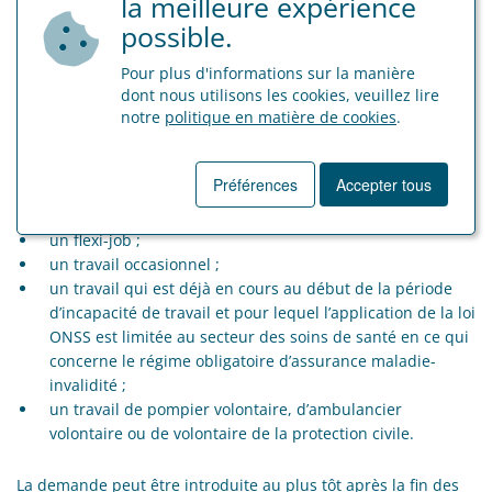
la meilleure expérience
une activité similaire au service d’une organisation
possible.
internationale ou supranationale.
Pour plus d'informations sur la manière
dont nous utilisons les cookies, veuillez lire
Un certain nombre de types d’emploi sont exclus de cette
notre
politique en matière de cookies
.
prime, à savoir :
un travail relevant de la CP 327 pour les entreprises de
Préférences
Accepter tous
travail adapté, les ateliers sociaux et les «
maatwerkbedrijven » ;
un flexi-job ;
un travail occasionnel ;
un travail qui est déjà en cours au début de la période
d’incapacité de travail et pour lequel l’application de la loi
ONSS est limitée au secteur des soins de santé en ce qui
concerne le régime obligatoire d’assurance maladie-
invalidité ;
un travail de pompier volontaire, d’ambulancier
volontaire ou de volontaire de la protection civile.
La demande peut être introduite au plus tôt après la fin des