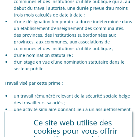
communes et des institutions d’utilité publique qui a, au
début du travail autorisé, une durée prévue d’au moins
trois mois calculés de date à date ;
d’une désignation temporaire à durée indéterminée dans
un établissement d’enseignement des Communautés,
des provinces, des institutions subordonnées aux
provinces, aux communes, aux associations de
communes et des institutions d’utilité publique ;
d’une nomination statutaire ;
d’un stage en vue d’une nomination statutaire dans le
secteur public.
Travail visé par cette prime :
un travail rémunéré relevant de la sécurité sociale belge
des travailleurs salariés ;
une activité similaire donnant lieu à un assujettissement
à une législation de sécurité sociale d’un pays étranger
Ce site web utilise des
auquel la Belgique est liée par un instrument
cookies pour vous offrir
international ou supranational de coordination en
matière de sécurité sociale ;