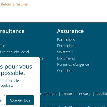
Retour a résumé
nsultance
Assurance
Particuliers
mie
Entreprises
tive et audit Social
Sinistres?
e à domicile (sous-traitance)
Documents
Numéros d’urgence
es pour vous
Qui est qui
 possible.
utilisons les
 cookies
.
oi
Nouvelles
A propos de nous
Contact
Privacy
Condit
s
Accepter tous