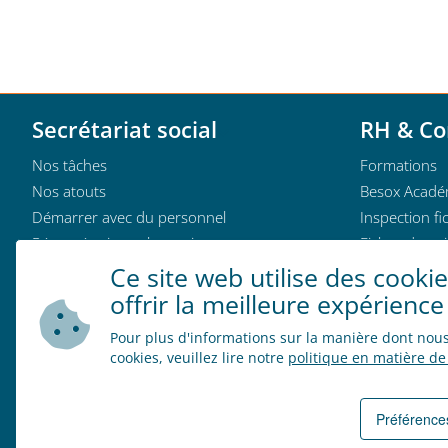
Secrétariat social
RH & Co
Nos tâches
Formations
Nos atouts
Besox Acadé
Démarrer avec du personnel
Inspection fic
Rémunérations alternatives
Fiches de pai
Outils de simulation
Recrutement
Ce site web utilise des cooki
Documents
Qui est qui
offrir la meilleure expérience
Qui est qui
Pour plus d'informations sur la manière dont nous 
cookies, veuillez lire notre
politique en matière de
Offres d’empl
Préférence