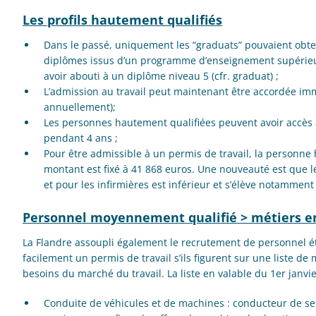
Les profils hautement qualifiés
Dans le passé, uniquement les “graduats” pouvaient obten
diplômes issus d’un programme d’enseignement supérieur
avoir abouti à un diplôme niveau 5 (cfr. graduat) ;
L’admission au travail peut maintenant être accordée 
annuellement);
Les personnes hautement qualifiées peuvent avoir accès a
pendant 4 ans ;
Pour être admissible à un permis de travail, la personne
montant est fixé à 41 868 euros. Une nouveauté est que l
et pour les infirmières est inférieur et s’élève notamment
Personnel moyennement qualifié > métiers e
La Flandre assoupli également le recrutement de personnel ét
facilement un permis de travail s’ils figurent sur une liste de 
besoins du marché du travail. La liste en valable du 1er janvi
Conduite de véhicules et de machines : conducteur de s