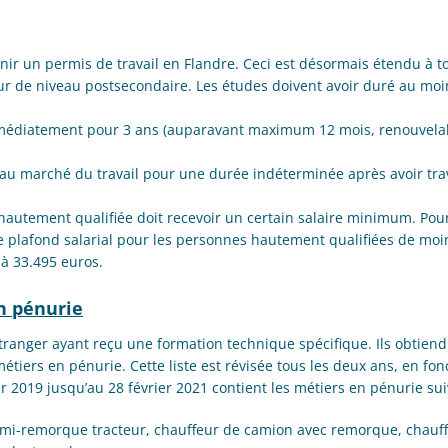
ir un permis de travail en Flandre. Ceci est désormais étendu à to
 de niveau postsecondaire. Les études doivent avoir duré au moi
immédiatement pour 3 ans (auparavant maximum 12 mois, renouvela
u marché du travail pour une durée indéterminée après avoir trava
 hautement qualifiée doit recevoir un certain salaire minimum. Pou
e plafond salarial pour les personnes hautement qualifiées de moi
 à 33.495 euros.
n pénurie
ranger ayant reçu une formation technique spécifique. Ils obtiend
métiers en pénurie. Cette liste est révisée tous les deux ans, en fon
er 2019 jusqu’au 28 février 2021 contient les métiers en pénurie sui
emi-remorque tracteur, chauffeur de camion avec remorque, chauf