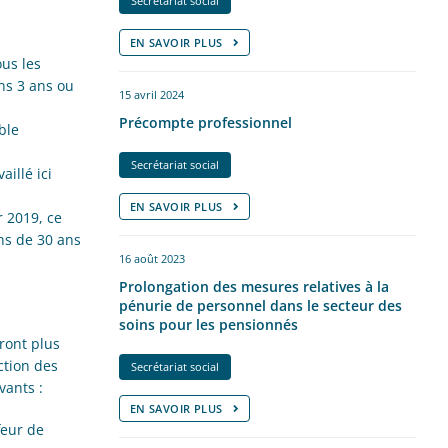
Secrétariat social
EN SAVOIR PLUS
us les
ns 3 ans ou
15 avril 2024
Précompte professionnel
ble
Secrétariat social
illé ici
EN SAVOIR PLUS
r 2019, ce
ns de 30 ans
16 août 2023
Prolongation des mesures relatives à la
pénurie de personnel dans le secteur des
soins pour les pensionnés
ront plus
ction des
Secrétariat social
vants :
EN SAVOIR PLUS
feur de