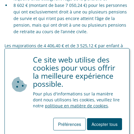
8 602 € (montant de base 7 050,24 €) pour les personnes
qui ont exclusivement droit à une ou plusieurs pensions
de survie et qui n’ont pas encore atteint l’âge de la
pension, mais qui ont droit à une ou plusieurs pensions
de retraite au cours de l’année civile.
Les majorations de 4 406,40 € et de 3 525,12 € par enfant à
charge supplémentaire restent inchangées.
Ce site web utilise des
cookies pour vous offrir
Source : Arrêté ministériel du 17 avril 2023 portant adaptation des
montants annuels visés à l’article 64, §3, alinéa 2, de l’arrêté royal du 21
la meilleure expérience
décembre 1967 portant règlement général de régime de pension de
possible.
retraite et de survie des travailleurs salariés, M.B. 25 mai 2023 et avis du
14 avril 2023 relatif à l’indexation, à partir du 1er janvier 2023, des
Pour plus d'informations sur la manière
montants annuels visés à l’article 86, premier alinéa, cinquième et sixième
dont nous utilisons les cookies, veuillez lire
tirets, de la loi-programme du 28 juin 2013, M.B. 25 mai 2023.
notre
politique en matière de cookies
.
Categorie
Préférences
Accepter tous